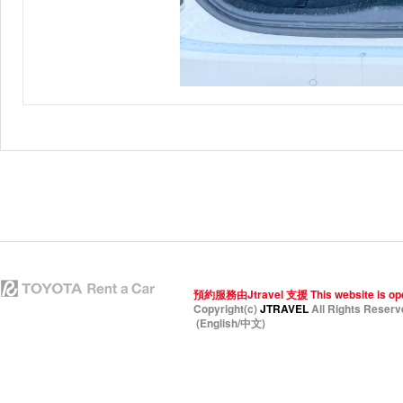
預約服務由Jtravel 支援 This website is operat
Copyright(c)
JTRAVEL
All Rights Reser
(English/中文)