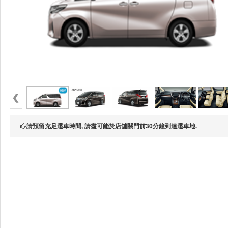
請預留充足還車時間, 請盡可能於店舖關門前30分鐘到達還車地.