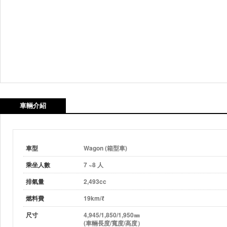
車輛介紹
車型
Wagon (箱型車)
乘坐人數
7 ~8 人
排氣量
2,493cc
燃料費
19km/ℓ
尺寸
4,945/1,850/1,950㎜
(車輛長度/寬度/高度）