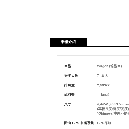
車輛介紹
車型
Wagon (箱型車)
乘坐人數
7 ~8 人
排氣量
2,493cc
燃料費
11km/ℓ
尺寸
4,945/1,850/1,935㎜
(車輛長度/寬度/高度
*Okinawa 沖繩不提
附有 GPS 車輛導航
GPS導航