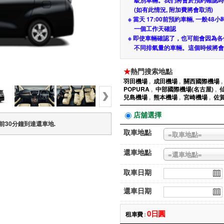
級別車輛。我們將會於預約確認時
(如有此情況, 附加費將會取消)
※ 當天 17:00前預約車輛, 一般4
一個工作天確認
※ 即使車輛確認了，也可能會因為
不同排氣量的車輛。這個時候將會
★
熱門搜索地點
羽田機場
,
成田機場
,
關西國際機場
POPURA
,
中部國際機場(名古屋)
,
兒島機場
,
熊本機場
,
宮崎機場
,
佐
店舖選擇
前30分鐘到達還車地.
取車地點
=取車地點=
還車地點
=還車地點=
取車日期
還車日期
0日圓
租車費
: