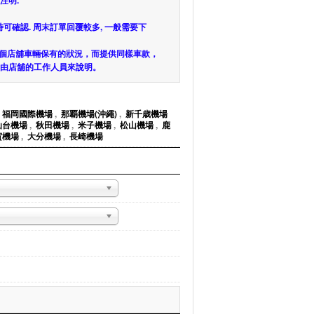
注明.
8小時可確認. 周末訂單回覆較多, 一般需要下
各個店舖車輛保有的狀況，而提供同樣車款，
由店舖的工作人員來說明。
,
福岡國際機場
,
那覇機場(沖繩)
,
新千歳機場
仙台機場
,
秋田機場
,
米子機場
,
松山機場
,
鹿
賀機場
,
大分機場
,
長崎機場